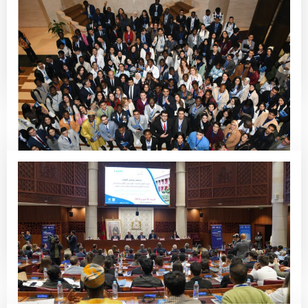
فيديو – الرباط.. القمة الأولى للشباب
الإفريقي والأورومتوسطي
Read More
Youth’s Call for Investment in The
Future
Read More