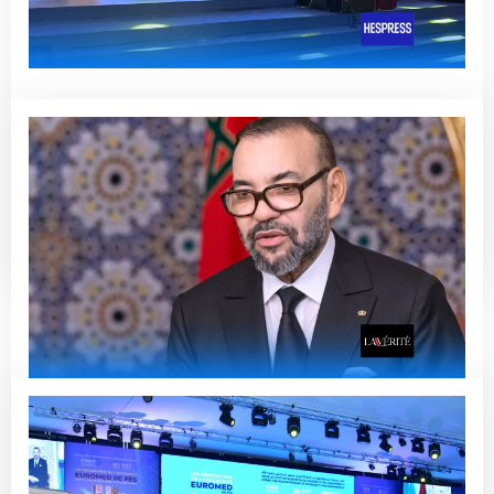
Azoulay: Le Maroc incarne
l’Alliance de toutes nos
civilisations
Read More
Une Vision Royale pour le Dialogue
Intercivilisationnel