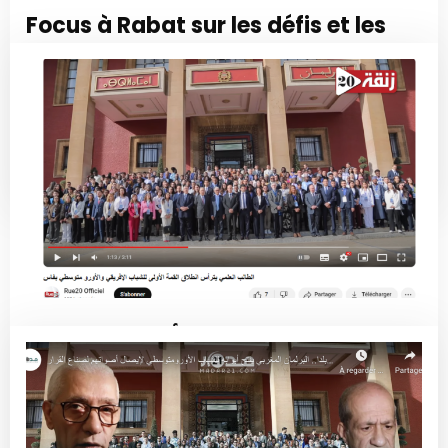
Focus à Rabat sur les défis et les
opportunités de l’ouverture sur les
espaces euro-méditerranéenne,
africain et transatlantique
Read More
فيديو – الطالب العلمي يترأس انطلاق القمة
الأولى للشباب الإفريقي والأورو متوسطي
بفاس
Read More