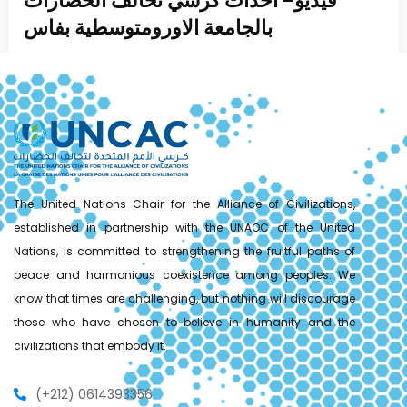
فيديو- احداث كرسي تحالف الحضارات
بالجامعة الاورومتوسطية بفاس
Read More
The United Nations Chair for the Alliance of Civilizations,
established in partnership with the UNAOC of the United
Nations, is committed to strengthening the fruitful paths of
peace and harmonious coexistence among peoples. We
know that times are challenging, but nothing will discourage
those who have chosen to believe in humanity and the
civilizations that embody it.
(+212) 0614393356