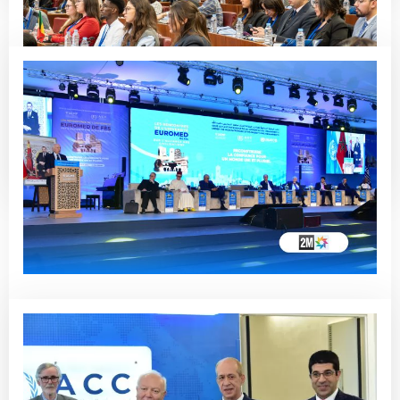
..قمة الشباب الإفريقي-الأورومتوسطي
Read More
إحداث كرسي تحالف الحضارات بالجامعة
الأورومتوسطية بفاس، تكريس لرؤية جلالة
الملك (موراتينوس)