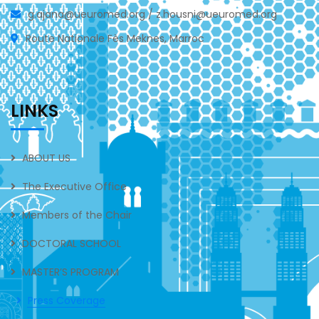
g.ajana@ueuromed.org / z.housni@ueuromed.org
Route Nationale Fès Meknes, Marroc
LINKS
ABOUT US
The Executive Office
Members of the Chair
DOCTORAL SCHOOL
MASTER’S PROGRAM
Press Coverage