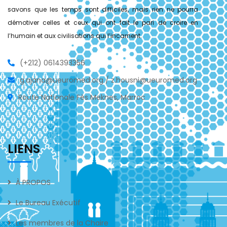
savons que les temps sont difficiles, mais rien ne pourra
démotiver celles et ceux qui ont fait le pari de croire en
l’humain et aux civilisations qui l’incarnent.
(+212) 0614393356
g.ajana@ueuromed.org / z.housni@ueuromed.org
Route Nationale Fès Meknes, Marroc
LIENS
À PROPOS
Le Bureau Exécutif
Les membres de la Chaire