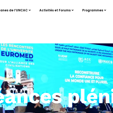
anes de l’UNCAC
Activités et Forums
Programmes
éances plén