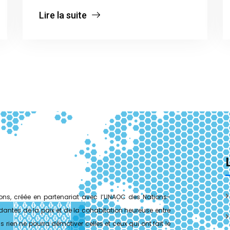
Lire la suite
tions, créée en partenariat avec l’UNAOC des Nations-
antes de la paix et de la cohabitation heureuse entre
 rien ne pourra démotiver celles et ceux qui ont fait le