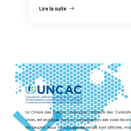
Lire la suite
La Chaire des Nations Unies pour l’Alliance des Civilisa
Unies, est engagée dans la consolidation des voies fécond
les peuples. Nous savons que les temps sont difficiles, mais