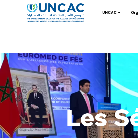
UNCAC
Org
Les S