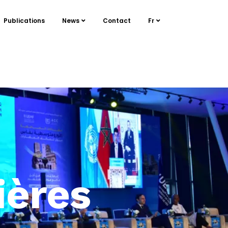
Publications
News
Contact
Fr
ières