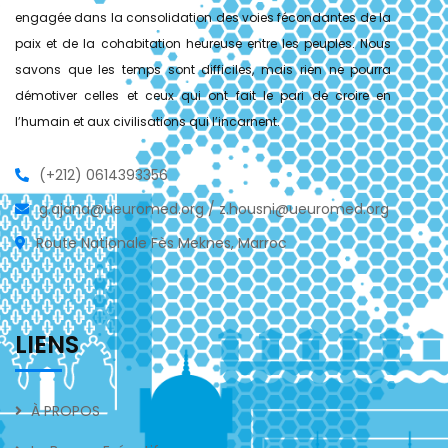
engagée dans la consolidation des voies fécondantes de la
paix et de la cohabitation heureuse entre les peuples. Nous
savons que les temps sont difficiles, mais rien ne pourra
démotiver celles et ceux qui ont fait le pari de croire en
l’humain et aux civilisations qui l’incarnent.
(+212) 0614393356
g.ajana@ueuromed.org / z.housni@ueuromed.org
Route Nationale Fès Meknes, Marroc
LIENS
À PROPOS