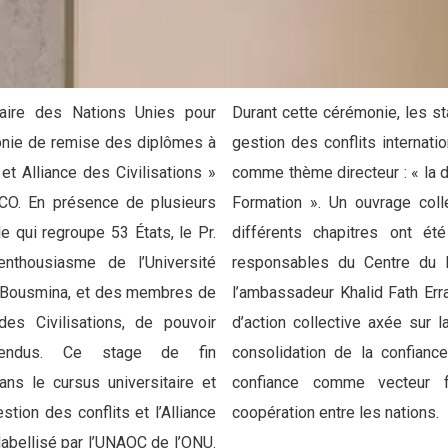
aire des Nations Unies pour
Durant cette cérémonie, les st
émonie de remise des diplômes à
gestion des conflits internatio
t Alliance des Civilisations »
comme thème directeur : « la di
SCO. En présence de plusieurs
Formation ». Un ouvrage coll
e qui regroupe 53 États, le Pr.
différents chapitres ont ét
nthousiasme de l’Université
responsables du Centre du Di
 Bousmina, et des membres de
l’ambassadeur Khalid Fath Err
des Civilisations, de pouvoir
d’action collective axée sur l
tendus. Ce stage de fin
consolidation de la confianc
ns le cursus universitaire et
confiance comme vecteur 
tion des conflits et l’Alliance
coopération entre les nations.
 labellisé par l’UNAOC de l’ONU.